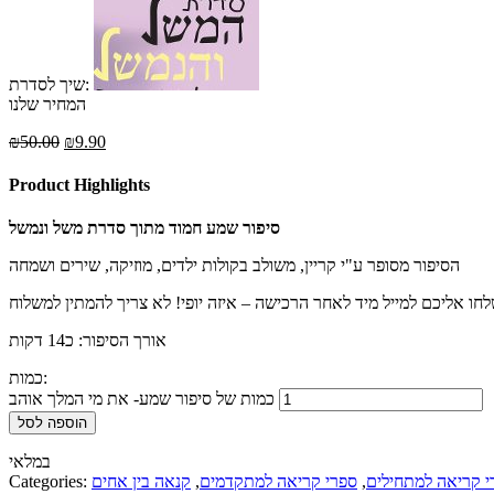
שיך לסדרת:
המחיר שלנו
₪
50.00
₪
9.90
Product Highlights
סיפור שמע חמוד מתוך סדרת משל ונמשל
הסיפור מסופר ע"י קריין, משולב בקולות ילדים, מוזיקה, שירים ושמחה
אורך הסיפור: כ14 דקות
כמות:
כמות של סיפור שמע- את מי המלך אוהב
הוספה לסל
במלאי
י קריאה למתחילים
,
ספרי קריאה למתקדמים
,
קנאה בין אחים
Categories: