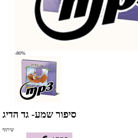
-80%
סיפור שמע- גד הדיג
שיתוף