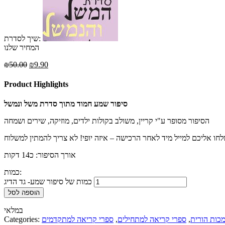
שיך לסדרת:
המחיר שלנו
₪
50.00
₪
9.90
Product Highlights
סיפור שמע חמוד מתוך סדרת משל ונמשל
הסיפור מסופר ע"י קריין, משולב בקולות ילדים, מוזיקה, שירים ושמחה
אורך הסיפור: כ14 דקות
כמות:
כמות של סיפור שמע- גד הדיג
הוספה לסל
במלאי
כות הורית
,
ספרי קריאה למתחילים
,
ספרי קריאה למתקדמים
Categories: