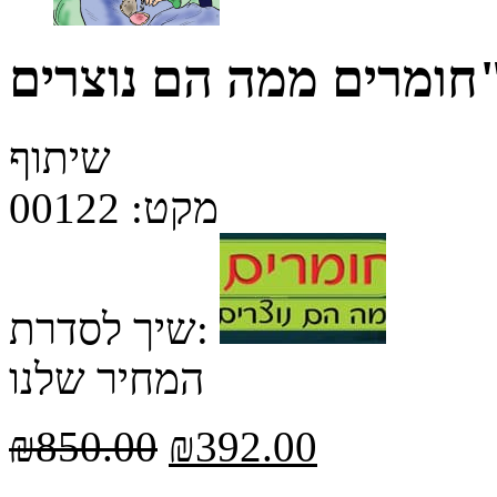
שיתוף
מקט:
00122
שיך לסדרת:
המחיר שלנו
₪
850.00
₪
392.00