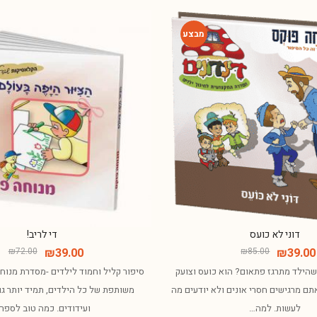
-54%
דוני לא כועס
די לריב!
₪
72.00
₪
39.00
₪
85.00
₪
39.00
הילד מתרגז פתאום? הוא כועס וצועק
סיפור קליל וחמוד לילדים -מסדרת מנו
אתם מרגישים חסרי אונים ולא יודעים מה
משותפת של כל הילדים, תמיד יותר ג
לעשות. למה…
ועידודים. כמה טוב לספר