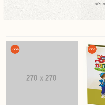
וגלות:
-67%
-54%