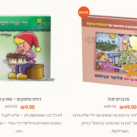
-42%
מדברים יפה!
דחית סיפוקים – ספרון כ
₪
29.00
₪
9.00
₪
85.00
₪
49.00
לדבר בנימוס מה עושים עם ילד שלא מדבר
לא כל דבר שמתחשק לנו – עלינו לקבל. 
ר "נוח בר מח מדבר בנימוס" בדיוק
רצונות ומאוויים גדולים? דדי גמדי – ה
בשבילכם!!…
הוא…