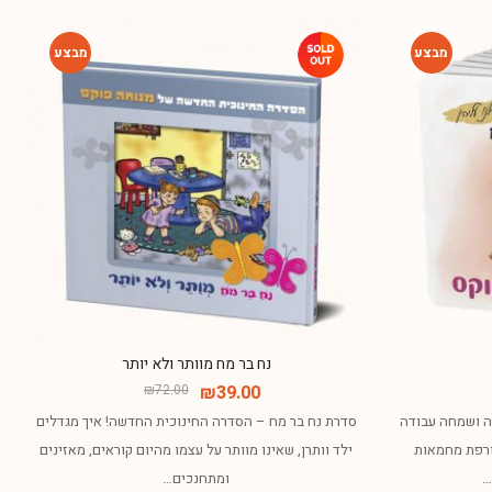
-46%
-46%
נח בר מח מוותר ולא יותר
₪
72.00
₪
39.00
חה ושמחה עבודה
סדרת נח בר מח – הסדרה החינוכית החדשה! איך מגדלים
ורפת מחמאות
ילד וותרן, שאינו מוותר על עצמו מהיום קוראים, מאזינים
…
ומתחנכים…