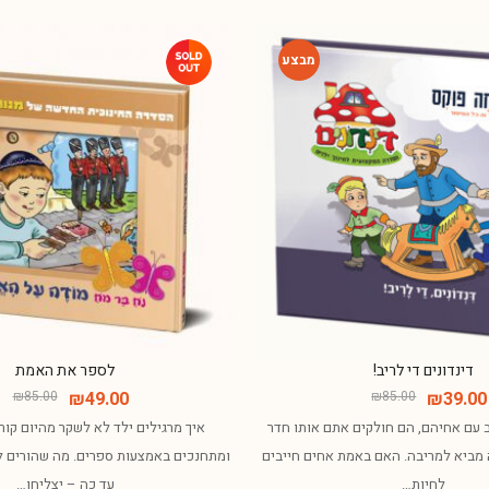
-54%
דינדונים די לריב!
לספר את האמת
₪
85.00
₪
49.00
₪
85.00
₪
39.00
ב עם אחיהם, הם חולקים אתם אותו חדר
איך מרגילים ילד לא לשקר מהיום קור
 מביא למריבה. האם באמת אחים חייבים
ומתחנכים באמצעות ספרים. מה שהורים ל
לחיות…
עד כה – יצליחו…