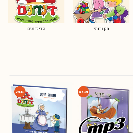
חנן ורותי
הדינדונים
-54%
-80%