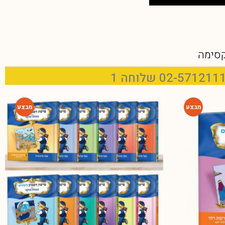
קסימה
-54%
-42%