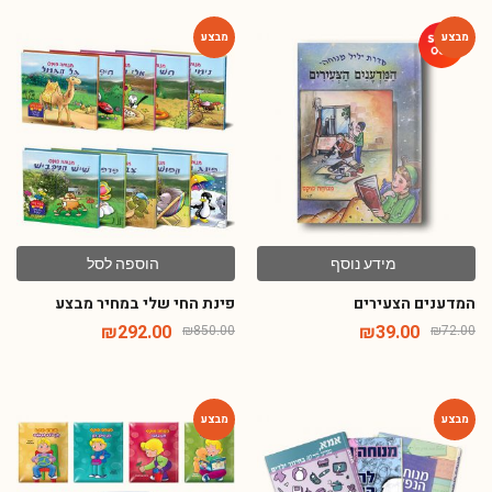
-66%
-46%
מידע נוסף
הוספה לסל
המדענים הצעירים
פינת החי שלי במחיר מבצע
₪
292.00
₪
39.00
₪
850.00
₪
72.00
-48%
-53%