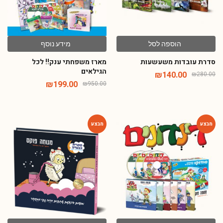
הוספה לסל
מידע נוסף
סדרת עובדות משעשעות
מארז משפחתי ענק!! לכל
הגילאים
₪
140.00
₪
280.00
₪
199.00
₪
950.00
-54%
-66%