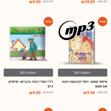
₪
9.00
₪
39.00
₪
25.00
₪
85.00
-64%
-80%
הוספה לסל
הוספה לסל
סיפור שמע- רותי הכבשה רוצה
דדי גמדי נזהר בכביש -סיפרון
את אמא
כיס
₪
9.00
₪
9.90
₪
25.00
₪
50.00