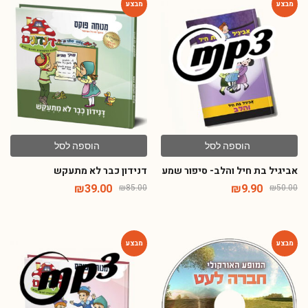
-54%
-80%
הוספה לסל
הוספה לסל
אביגיל בת חיל והלב- סיפור שמע
דנידון כבר לא מתעקש
₪
39.00
₪
9.90
₪
85.00
₪
50.00
-67%
-52%