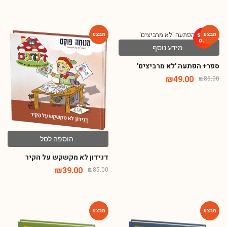
מידע נוסף
-54%
-42%
ספר+ הפתעה 'לא מרביצים'
₪
49.00
₪
85.00
הוספה לסל
דנידון לא מקשקש על הקיר
₪
39.00
₪
85.00