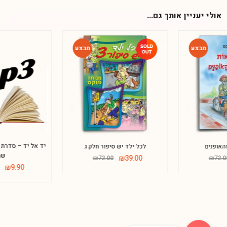
אולי יעניין אותך גם...
-80%
-46%
יד אל יד – סדרת שעת מנוחה- ס
לכל ילד יש סיפור חלק ג
שמע
Phone
₪
39.00
₪
72.00
₪
9.90
₪
50.00
WhatsApp