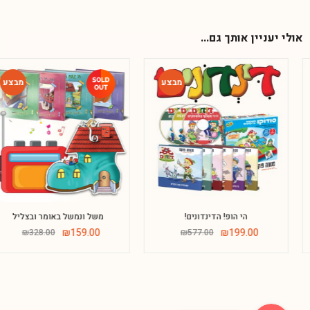
אולי יעניין אותך גם...
-52%
-66%
Phone
הי הופ! הדינדונים!
משל ונמשל באומר ובצליל
₪
159.00
₪
199.00
₪
328.00
₪
577.00
WhatsApp