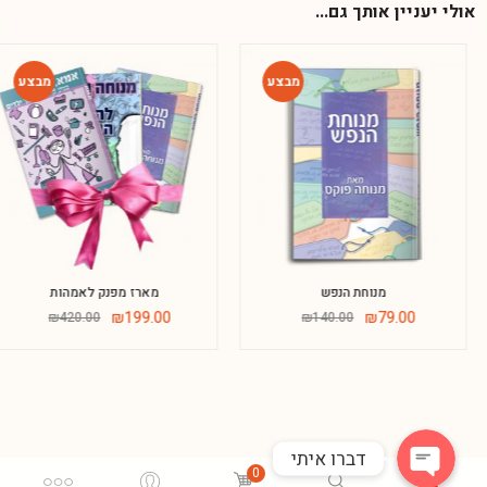
אולי יעניין אותך גם...
-53%
-44%
Phone
מנוחת הנפש
מארז מפנק לאמהות
₪
199.00
₪
79.00
₪
420.00
₪
140.00
WhatsApp
דברו איתי
0