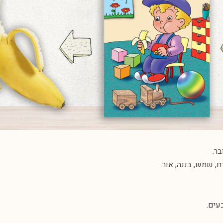
ר.
, שמש, בננה, אור.
עים.