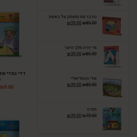
נח בר מח משחק על באמת
₪
39.00
₪
85.00
מי יהיה מלך היער
₪
39.00
₪
85.00
דדי גמדי עוז
אלי הנחליאלי
כ
₪
39.00
₪
85.00
₪
9.00
תודה
₪
39.00
₪
72.00