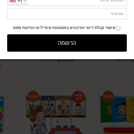
+1
-28%
-28%
אישור קבלת דיוור ועדכונים באמצעות אימייל או הודעות סמס
הרשמה
ים דדי גמדי
משחק הצבעים יודי חמודי
סד
₪
59.00
₪
82.00
₪
82.00
0
-21%
-48%