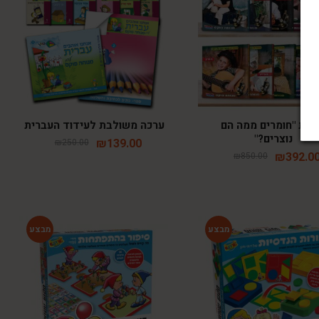
-44%
-54%
רת "חומרים ממה הם
ערכה משולבת לעידוד העברית
נוצרים?"
₪
139.00
₪
250.00
₪
392.0
₪
850.00
-28%
-28%