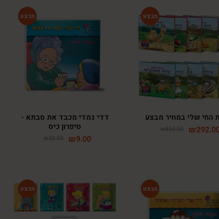
-64%
-66%
ת החי שלי במחיר מבצע
דדי גמדי מכבד את סבתא -
סיפרון כיס
₪
292.0
₪
850.00
₪
9.00
₪
25.00
-48%
-64%