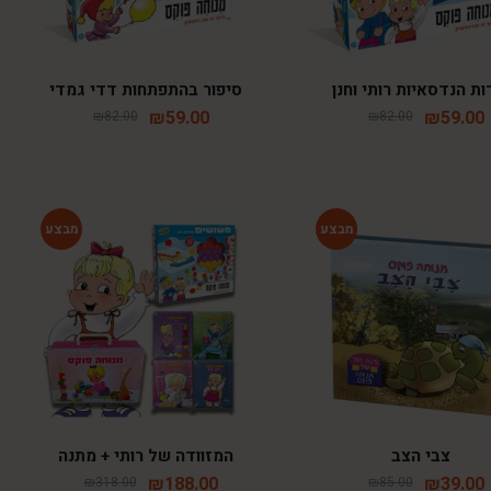
ות הנדסאיות רותי וחנן
סיפור בהתפתחות דדי גמדי
₪
59.00
₪
59.00
₪
82.00
₪
82.00
-41%
-54%
צבי הצב
המזוודה של רותי + מתנה
₪
188.00
₪
39.00
₪
318.00
₪
85.00