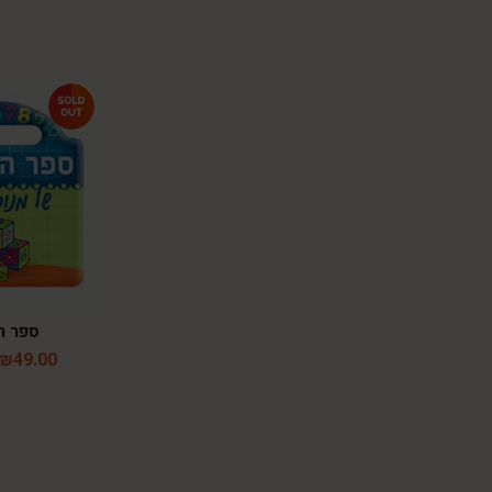
ספר ה
₪
49.00