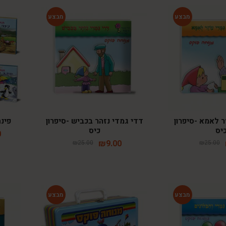
-64%
-64%
ר לאמא -סיפרון
דדי גמדי נזהר בכביש -סיפרון
פינ
יס
כיס
0
₪
9.00
₪
25.00
₪
25.00
-48%
-64%