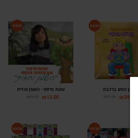
-78%
-67%
חנן נוסע ברכבת
שעת סיפור- השמן והזית
₪
13.00
₪
24.00
₪
59.00
₪
72.00