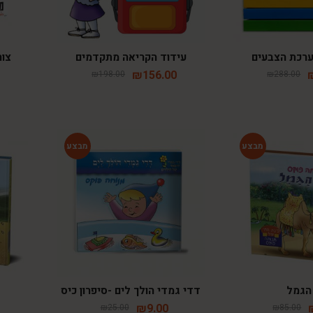
עידוד הקריאה מתקדמים
צור
₪
156.00
₪
198.00
₪
288.00
-64%
-54%
הגמל
דדי גמדי הולך לים -סיפרון כיס
₪
9.00
₪
25.00
₪
85.00