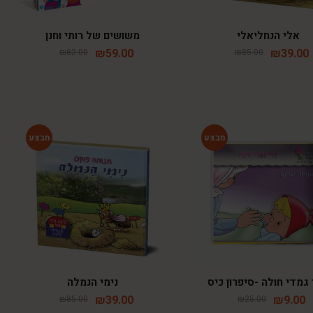
אלי הנחליאלי
משושים של רותי וחנן
₪
59.00
₪
39.00
₪
82.00
₪
85.00
-54%
-64%
גמדי חולה -סיפרון כיס
נימי הנמלה
₪
39.00
₪
9.00
₪
85.00
₪
25.00