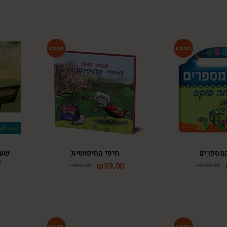
-54%
-58%
מספרים
חיפי החיפושית
שעת
ל
₪
39.00
₪
85.00
₪
118.00