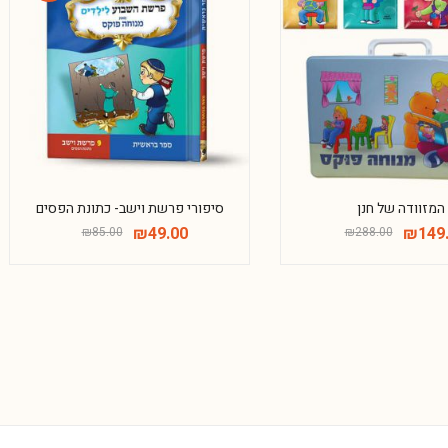
-42%
-48%
המזוודה של חנן
סיפורי פרשת וישב- כתונת הפסים
₪
49.00
₪
149
₪
85.00
₪
288.00