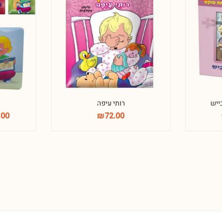
-60%
ייש
רותי עיפה
.00
₪
72.00