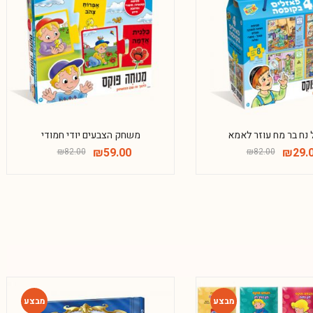
-28%
-65%
נח בר מח עוזר לאמא
משחק הצבעים יודי חמודי
₪
59.00
₪
29.
₪
82.00
₪
82.00