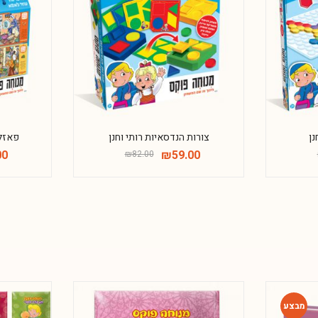
-28%
-28%
נן
צורות הנדסאיות רותי וחנן
פאזל 
00
₪
59.00
₪
82.00