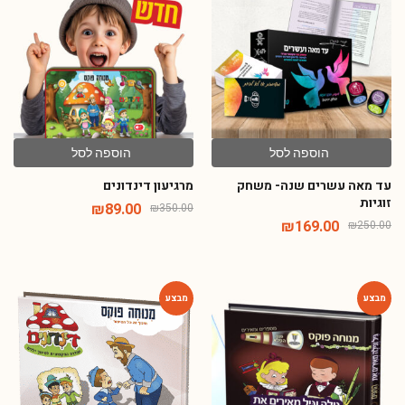
-75%
-32%
הוספה לסל
הוספה לסל
עד מאה עשרים שנה- משחק
מרגיעון דינדונים
זוגיות
₪
89.00
₪
350.00
₪
169.00
₪
250.00
-54%
-75%