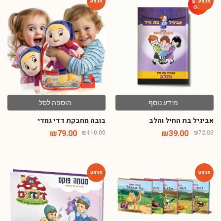
-28%
-46%
מידע נוסף
הוספה לסל
אביגיל בת החיל והלב
בובה מחבקת דדי גמדי
₪
79.00
₪
39.00
₪
110.00
₪
72.00
-54%
-54%