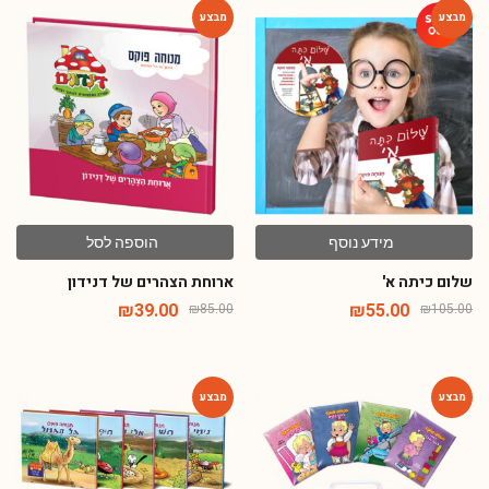
-54%
-48%
מידע נוסף
הוספה לסל
שלום כיתה א'
ארוחת הצהרים של דנידון
₪
39.00
₪
55.00
₪
85.00
₪
105.00
-66%
-48%