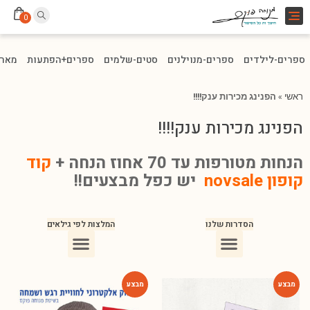
Toggle
0
navigation
ספרים-לילדים
ספרים-מנוילנים
סטים-שלמים
ספרים+הפתעות
מארז
ראשי
»
הפנינג מכירות ענק!!!!
הפנינג מכירות ענק!!!!
הנחות מטורפות עד 70 אחוז הנחה +
קוד
קופון novsale
יש כפל מבצעים!!
הסדרות שלנו
המלצות לפי גילאים
ספרים מומלצים לילדים בני 10
ספרים מומלצים לילדים בני 5-6
ספרים מומלצים לילדים בכיתה ג
ספרים מומלצים לעידוד הקריאה
ספרים מומלצים לגיל 3
ספרי ילדים מומלצים לגיל 8