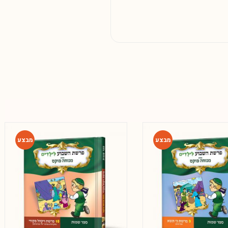
-42%
-61%