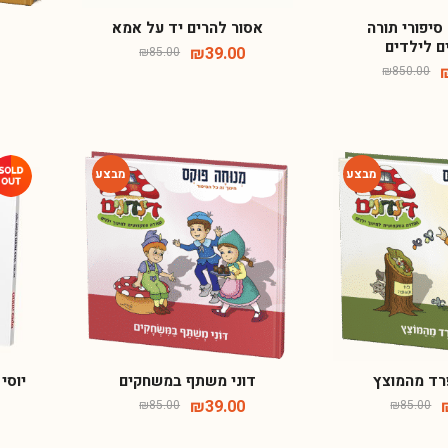
סיפורי תורה
אסור להרים יד על אמא
ד
ם לילדים
₪
39.00
₪
85.00
₪
850.00
-54%
-54%
פרד מהמוצץ
דוני משתף במשחקים
יוסי
₪
39.00
₪
85.00
₪
85.00