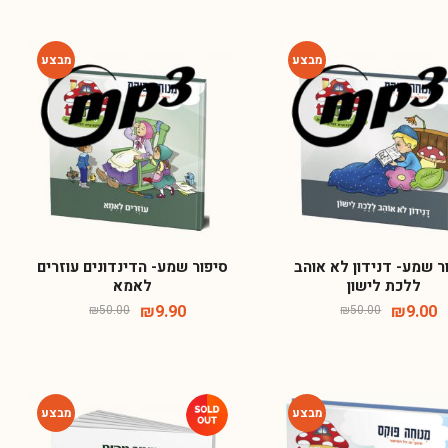
-80%
-82%
ר שמע- דנידון לא אוהב
סיפור שמע- הדינדונים עוזרים
ללכת לישון
לאמא
₪
9.90
₪
9.00
₪
50.00
₪
50.00