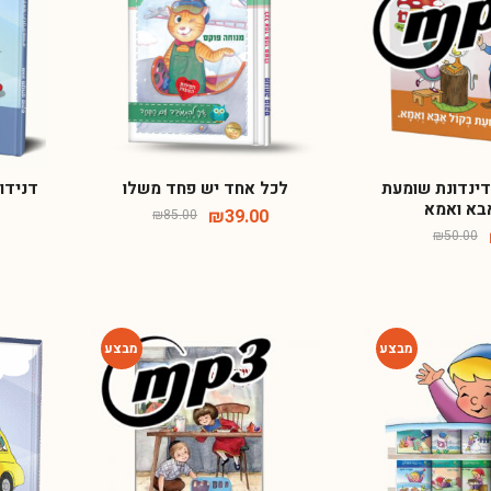
-54%
-80%
אישור קבלת דיוור ועדכונים באמצעות אימייל או הודעות סמס
הרשמה
דינדונת שומעת
לכל אחד יש פחד משלו
דנידו
בא ואמא
₪
39.00
₪
85.00
₪
50.00
-80%
-73%