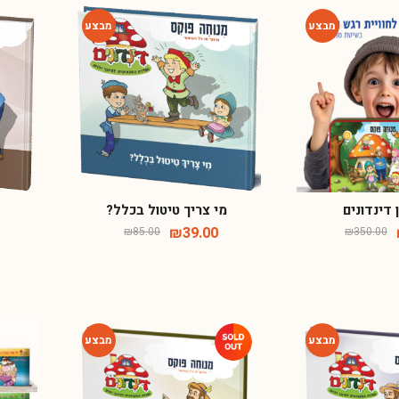
-54%
-75%
 דינדונים
מי צריך טיטול בכלל?
₪
39.00
₪
85.00
₪
350.00
-54%
-54%