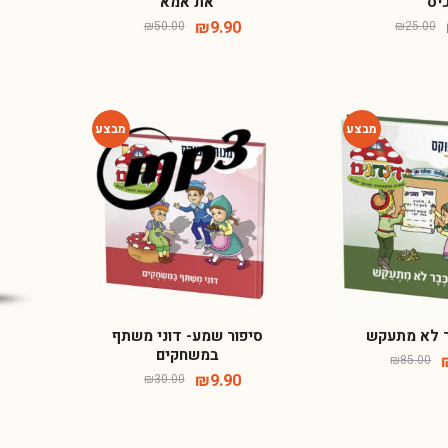
יס
את אמא
₪
9.90
₪
50.00
₪
25.00
-67%
-54%
ר לא מתעקש
סיפור שמע- דוני משתף
במשחקים
₪
85.00
₪
9.90
₪
30.00