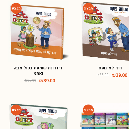
-54%
-54%
דוני לא כועס
דינדונת שומעת בקול אבא
ואמא
₪
39.00
₪
85.00
₪
39.00
₪
85.00
-54%
-74%