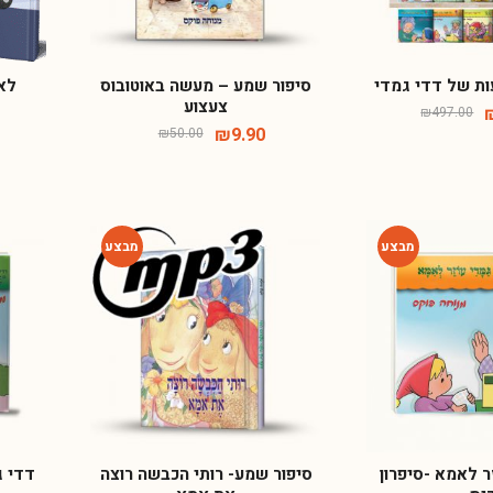
ת של דדי גמדי
סיפור שמע – מעשה באוטובוס
לא 
צעצוע
₪
497.00
₪
9.90
₪
50.00
-80%
-64%
ר לאמא -סיפרון
סיפור שמע- רותי הכבשה רוצה
דדי ג