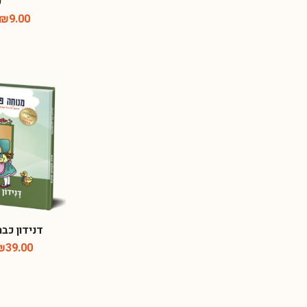
כ
₪
9.00
דנידון כב
₪
39.00