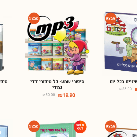
-75%
-54%
ניים בכל יום
סיפורי שמע- כל סיפורי דדי
סיפו
מזמינה אתכם להצטרף למועדון הלקוחות שלי!
גמדי
₪
85.00
₪
19.90
₪
80.00
הכניסו פרטים וקבלו מתנה 10% הנחה לרכישה הראשונה באתר
+1