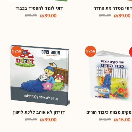
וני מסדר את החדר
דוני לומד להפסיד בכבוד
₪
39.00
₪
39.00
₪
85.00
₪
85.00
-54%
-79%
 מקים מצוות כיבוד הורים
דנידון לא אוהב ללכת לישון
₪
39.00
₪
15.00
₪
85.00
₪
72.00