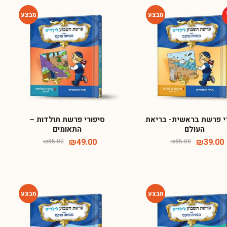
-42%
-54%
י פרשת בראשית- בריאת
סיפורי פרשת תולדות –
העולם
התאומים
₪
49.00
₪
39.00
₪
85.00
₪
85.00
-42%
-42%