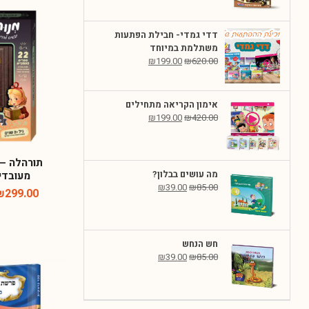
דדי גמדי- חבילת הפתעות
משתלמת במיוחד
₪
199.00
₪
620.00
אימון הקריאה מתחילים
₪
199.00
₪
420.00
תורהלה – 
מה עושים בבלון?
מעובדי
₪
39.00
₪
85.00
₪
299.00
חש הנחש
₪
39.00
₪
85.00