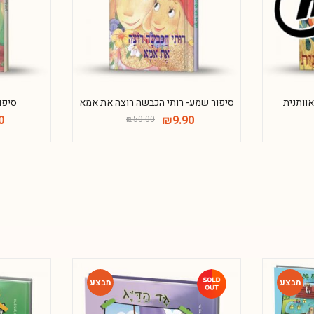
וותנית
סיפור שמע- רותי הכבשה רוצה את אמא
סיפו
0
₪
9.90
₪
50.00
-54%
-54%