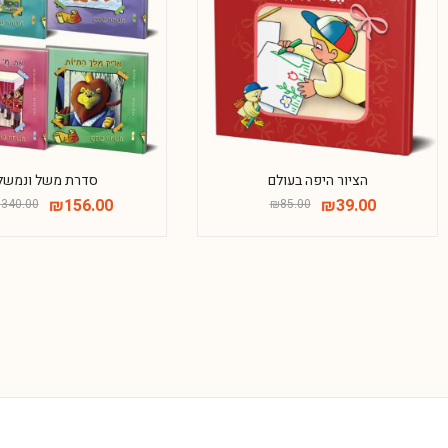
הציור היפה בעולם
סדרת משל ונמשל
₪
156.00
₪
39.00
₪
340.00
₪
85.00