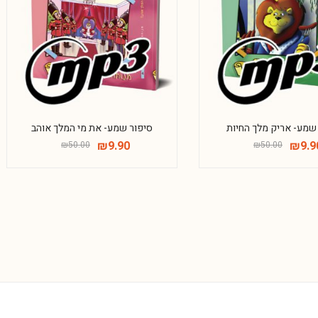
שמע- אריק מלך החיות
סיפור שמע- את מי המלך אוהב
₪
9.90
₪
9.9
₪
50.00
₪
50.00