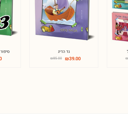
גד הדיג
סיפור 
0
₪
39.00
₪
85.00