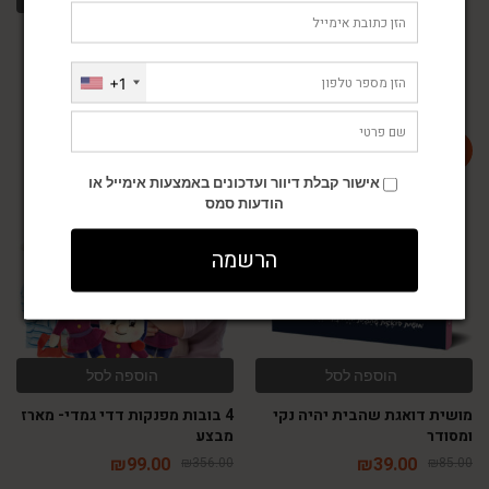
מנצחים את הכינים
₪
39.00
₪
85.00
+1
אישור קבלת דיוור ועדכונים באמצעות אימייל או
-72%
-54%
הודעות סמס
הרשמה
הוספה לסל
הוספה לסל
מושית דואגת שהבית יהיה נקי
4 בובות מפנקות דדי גמדי- מארז
ומסודר
מבצע
₪
99.00
₪
39.00
₪
356.00
₪
85.00