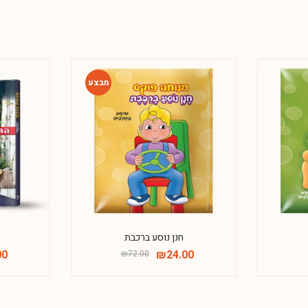
-67%
חנן נוסע ברכבת
00
₪
24.00
₪
72.00