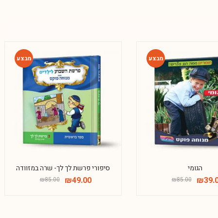
-42%
-54%
הגומי
סיפורי פרשת לך לך- שרה במזוודה
₪
49.00
₪
39.
₪
85.00
₪
85.00