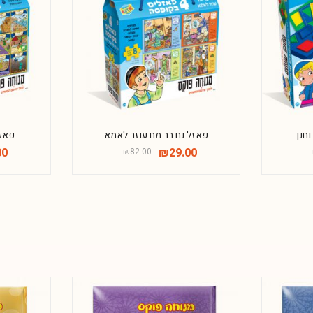
-65%
-28%
וחנן
פאזל נח בר מח עוזר לאמא
פאז
00
₪
29.00
₪
82.00