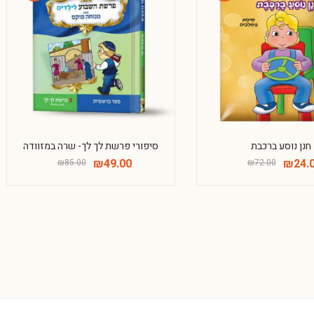
-42%
-67%
חנן נוסע ברכבת
סיפורי פרשת לך לך- שרה במזוודה
₪
49.00
₪
24.
₪
85.00
₪
72.00