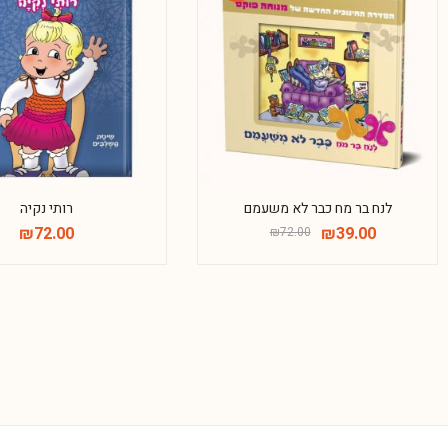
-46%
לנח בר מח כבר לא משעמם
רותי נקיה
₪
72.00
₪
39.00
₪
72.00