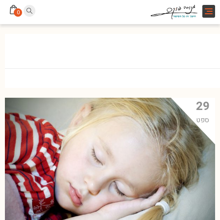
Toggle
0
navigation
29
ספט