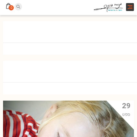
Toggle
0
navigation
29
ספט