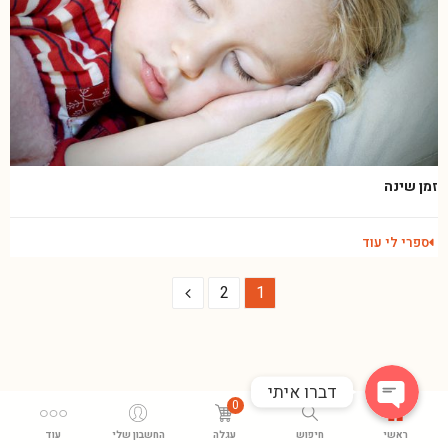
זמן שינה
Phone
ספרי לי עוד
2
1
WhatsApp
דברו איתי
0
ראשי
חיפוש
עגלה
החשבון שלי
עוד