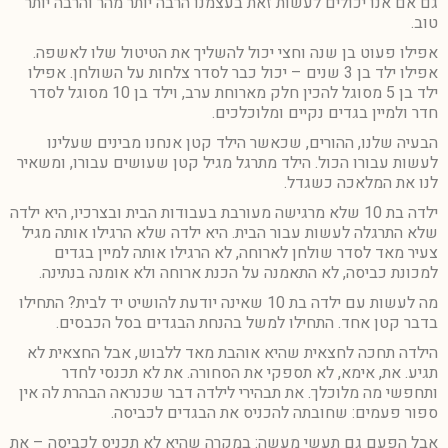
גם אם אנו יכולים לעשות זאת בעצמנו הרבה יותר מהר והרבה יותר
טוב.
אפילו פעוט בן שנה וחצי יכול להשליך את הטיטול שלו לאשפה.
אפילו ילד בן 3 שנים – יכול כבר לסדר צלחות על השולחן. אפילו
ילד בן 5 מסוגל להכין חלק מארוחת ערב, וילד בן 10 מסוגל לסדר
חדר ולמיין בגדים נקיים ומלוכלכים.
הבעיה שלנו, ההורים, שכאשר הילד קטן אנחנו מבינים שעלינו
לעשות עבורו הכול. הילד מתרגל מגיל קטן שעושים עבורו, ומשאיר
לנו את המלאכה כשגדל.
ילדה בת 10 שלא מרגישה מעורבת בעבודות הבית ובצרכיו, היא ילדה
שלא התרגלה לעשות עבור הבית. היא ילדה שלא הרגילו אותה מגיל
צעיר מאד לסדר שולחן לארוחה, לא הרגילו אותה למיין בגדים
למכונת כביסה, לא התאמנה על הכנת ארוחה ולא אומנה בנתינה.
מה לעשות עם ילדה בת 10 שאינה יודעת להושיט יד לבית? התחילו
בדבר קטן אחד. התחילו למשל בהנחת הבגדים בסל הכבסים.
הילדה תחכה לחצאית שהיא אוהבת מאד ללבוש, אבל החצאית לא
תגיע. את, אימא, לא תספקי את הסחורה. את לא תכנסי לחדר
ותחפשי מה מלוכלך. את תבהירי לילדה דבר שכנראה הבהרת לה אין
ספור פעמים: שחובתה להכניס את הבגדים לכביסה.
אבל הפעם גם תעשי מעשה: במקרה שהיא לא תכניס לכביסה – את