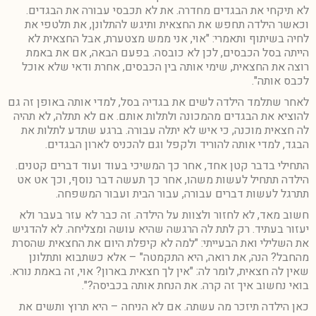
לא תיקחי את הבגדים מחדרה. את לא תכבסי עבורה את הבגדים.
וכאשר הילדה תחפש את החצאית ותיגש להתלונן, את תלטפי את
לחיה בשיתוף ותאמרי: "אוי, אני ממש מצטערת, אבל החצאית לא
הייתה בסל הכבסים, לכן לא כובסה. בפעם הבאה, אם את באמת
רוצה את החצאית, שימי אותה בין הכבסים, אחרת ודאי שלא אוכל
לכבס אותה".
לאחר שתלמד הילדה לשים את בגדיה בסל, למדי אותה באופן זה גם
להוציא את הבגדים מהמכונה ולתלות אותם. אם לא תתלה, לא תהיה
לה חצאית מוכנה, כי איש לא יתלה עבורה. ברגע שתדע לתלות את
הבגד, למדי אותה להוריד ולקפל וגם להכניס לארון הבגדים.
התחילי בדבר קטן אחד, אחר כך המשיכי בעוד ועוד דברים קטנים.
הילדה תתחיל לעשות משהו, אחר כך תעשה דבר נוסף, וכך אט אט
תתרגל לעשות דברים עבורה, עבור הבית ועבור המשפחה.
חשוב מאד, לא לחזור ולצוות על הילדה. זה כבר לא עזר בעבר ולא
יעזור בעתיד. רק לתת לה הרגשה שהיא עושה ומצליחה. לא להדגיש
את השלילי ואת הבעייתי: "למה לא קיפלת היום את החצאית שהסרת
מהחבל? הנה, את רואה, היא התקמטה" – אלא כשתבוא ותתלונן
שאין לה חצאית, לומר לה: "אין לך חצאית בארון? אוי, זה באמת נורא.
בואי נחשוב איך זה קרה. את הנחת אותה בכביסה?".
כאן הילדה תיזכר מה עשתה. אם לא הניחה – היא תרוץ ותשים את