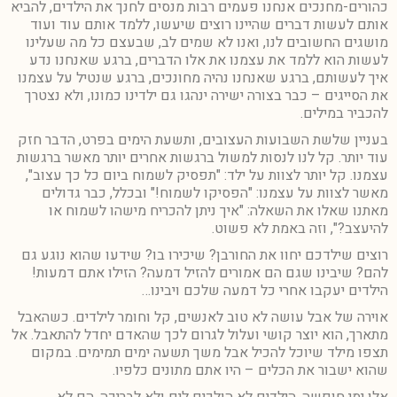
כהורים-מחנכים אנחנו פעמים רבות מנסים לחנך את הילדים, להביא
אותם לעשות דברים שהיינו רוצים שיעשו, ללמד אותם עוד ועוד
מושגים החשובים לנו, ואנו לא שמים לב, שבעצם כל מה שעלינו
לעשות הוא ללמד את עצמנו את אלו הדברים, ברגע שאנחנו נדע
איך לעשותם, ברגע שאנחנו נהיה מחונכים, ברגע שנטיל על עצמנו
את הסייגים – כבר בצורה ישירה ינהגו גם ילדינו כמונו, ולא נצטרך
להכביר במילים.
בעניין שלשת השבועות העצובים, ותשעת הימים בפרט, הדבר חזק
עוד יותר. קל לנו לנסות למשול ברגשות אחרים יותר מאשר ברגשות
עצמנו. קל יותר לצוות על ילד: "תפסיק לשמוח ביום כל כך עצוב",
מאשר לצוות על עצמנו: "הפסיקו לשמוח!" ובכלל, כבר גדולים
מאתנו שאלו את השאלה: "איך ניתן להכריח מישהו לשמוח או
להיעצב?", וזה באמת לא פשוט.
רוצים שילדכם יחוו את החורבן? שיכירו בו? שידעו שהוא נוגע גם
להם? שיבינו שגם הם אמורים להזיל דמעה? הזילו אתם דמעות!
הילדים יעקבו אחרי כל דמעה שלכם ויבינו…
אוירה של אבל עושה לא טוב לאנשים, קל וחומר לילדים. כשהאבל
מתארך, הוא יוצר קושי ועלול לגרום לכך שהאדם יחדל להתאבל. אל
תצפו מילד שיוכל להכיל אבל משך תשעה ימים תמימים. במקום
שהוא ישבור את הכלים – היו אתם מתונים כלפיו.