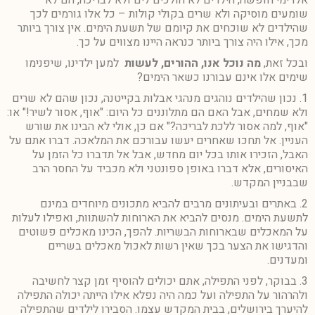
אלו ימי חופשה, הילדים לא הולכים לים ולא לבריכה, הם לא
שומעים מוסיקה ולא שרים בקולי קולות – כל אלו גורמים לכך
שהילדים לא שוכחים את קיומם של תשעת הימים. אין צורך ביותר
מכך, אילו היה צורך ביותר כנראה היינו מצווים על כך.
ובכל זאת,
מה נוכל אנו, ההורים, לעשות
למען ילדינו, שיפנימו
שימים אלו אינם עבורנו כשאר הימים?
1. נכון שהילדים נוהגים מנהגי אבלות בקייטנה, נכון שהם לא שרים
ולא שמחים, אבל האם הם מתלוננים כל היום: "אוף, אסור לשיר!" או:
"אוף, למה אסור ללכת לבריכה?" אם כן, אולי לא הבינו את שורש
העניין. אל תחכו שאחרים יעשו עבורכם את המלאכה. דברו אתם על
האבל, הזכירו אותו בכל יום מחדש, אבל אל תדברו כל הזמן על
האיסורים, אלא דברו באופן ספונטני ולא מכביד על החסר הרב
שבבניין המקדש.
2. באתרים ובעיתונים מרבים להביא מתכונים מיוחדים במינם
לתשעת הימים. מנסים להביא את הארוחות להשתוות, ואפילו לעלות
על המאכלים שבארוחות הבשריות. להפך, הכינו מאכלים פשוטים
והדגישו את הצער בכך שאין רשות לאכול מאכלים בשריים
ומעדנים.
3. בבוקר, לפני התפילה, אתם יכולים להוסיף זמן קצר לחשיבה
ולהרהור על התפילה ועל כמה היה נפלא אילו הייתה יכולה התפילה
להיערך בירושלים, בבית המקדש עצמו. הסבירו לילדים שהתפילה