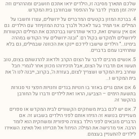
שלכם תתארך מסיבה זו, הילדים יראו אתכם חושבים ומהרהרים וזה
יהיה זמן מצוין לדבר על ההפסד שבחורבן בית המקדש.
4. בברכת המזון בקטעים המדברים על ירושלים, עצרו וחשבו על
המילים. אני תמיד בעד לאכול ולברך ברכת המזוןיחד עם הילדים. גם
אם אין עושים זאת, כדאי שתדגישו בברכתכם את המילים הקשורות
לירושלים ולמקדש בקול רם: "ובנה ירושלים עיר הקודש במהרה
בימינו…" הילדים שישבו לידכם יינקו את הכוונה שבמילים, גם בלא
שתרחיבו עמם בדברים.
5. אנשים מרבים לדבר על הצום הקרב ולדאוג להרגשתם בצום, טוב
תעשו אם תדברו על הצום, אבל תזכירוהו מכוון אחר לגמרי: חבל
שחרב בית המקדש ושצריך לצום, בעזרת ה', בקרוב, ייבנה לנו ה' את
בית המקדש ו…
6. אם אתם גרים באזור בו חנויות בגדים וחנויות חפצי נוי סגורות
בתשעת הימים – הצביעו, הראו זאת לילדים ודברו על החורבן
בהקשר זה.
7. אם יש לכם בבית משחקים הקשורים לבית המקדש או ספרים
מעניינים בנושא זה הניחו אותם לפני הילדים בשבוע זה. אם
הדברים מובאים לפני הילד בצורה סיפורית ומשחקית הוא לומד
הרבה. אני מדגישה את המילה: הניחו! אל תכריחו ואל תאיצו. השאירו
לילדים להתעניין בעצמם.