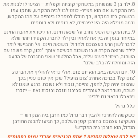
8. ילד בן 3 שמשחק במשחקי קוביות וקפלות – הציעו לו לבנות את
בית המקדש. אם הוא מצייר- כוונו לבו לבית המקדש, שחקו עמו
במשחק בית המקדש, כך תוכלו לספר לו בינתיים על מהו המקדש,
וכמה מופלא היה. היו יצירתיים, לא כופים ולא דוחפים.
9. בית המקדש השני נחרב על שנאת חינם, הדגישו את אהבת החינם
במיוחד בזמן זה בין אח לאחיו ובין ילד לחברו. הקפידו יותר שלא
לדבר לשון הרע בעצמכם ולחדול משנאת חינם. אל תתביישי לומר
לילד שרואה מקרה שבו השכנה הכעיסה אותך: "נכון, קרה משהו עם
השכנה, רציתי לכעוס עליה, אבל החלטתי שאני מתגברת על הכעס
הזה ומוחלת לה בלב שלם".
10. יום תשעה באב הוא יום צום. אולי כדאי להחליף את הברכה:
'צום קל!' בברכה אחרת: 'צום מועיל!' שכן אין שום עניין בכך
שהצום יהיה קל, להפך, נתייסר, נזכור ולא נשכח. ברגע שאנו לא
נשכח, נשדר זאת לעומדים סביבנו ונזכה ובזכות זאת – ייזכרו
ויתאבלו כראוי גם ילדינו.
כלל ברזל
כשקשה להתרכז ולהבין דבר גדול כמו חרבן בית המקדש –
השקיעו עצמכם בחורבן קטן משלכם, כך תגיעו להבנת החורבן
הגדול, הוא חורבן בית המקדש!
יש לכם שאלות נוספות ? אתם מרגישים אובדי עצות בתחומים