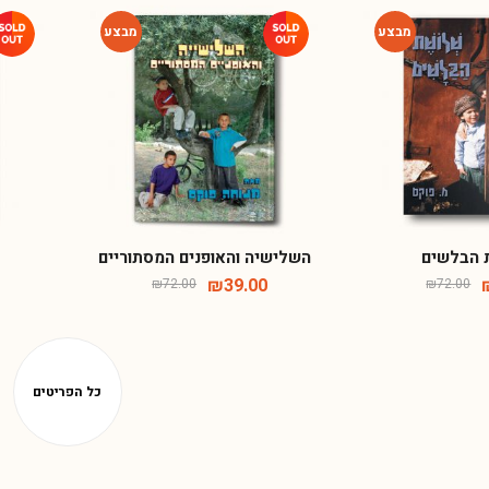
-46%
-46%
 הבלשים
השלישיה והאופנים המסתוריים
ד
₪
39.00
₪
72.00
₪
72.00