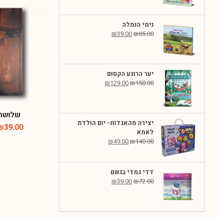
נימי הנמלה
₪
39.00
₪
85.00
יער הרוגע הקסום
₪
129.00
₪
150.00
שלושת
יצירה מהאגדות- יום הולדת
₪
39.00
לאמא
₪
49.00
₪
140.00
דדי גמדי בגשם
₪
39.00
₪
72.00