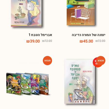
יומנה של המורה נדיבה
אברימל הטבח 1
₪
39.00
₪
45.00
₪
72.00
₪
72.00
-50%
-46%