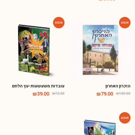
-46%
-47%
הזכרון האחרון
עובדות משעשעות-עץ הלחם
₪
39.00
₪
79.00
₪
72.00
₪
150.00
-46%