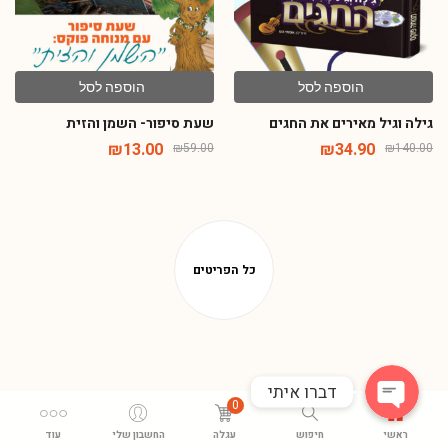
הוספה לסל
הוספה לסל
גילה וגיל מאירים את החגים
שעת סיפור- השמן והזית
₪
13.00
₪
34.90
₪
59.00
₪
140.00
Phone
WhatsApp
דברו איתי
0
ראשי
חיפוש
עגלה
החשבון שלי
עוד