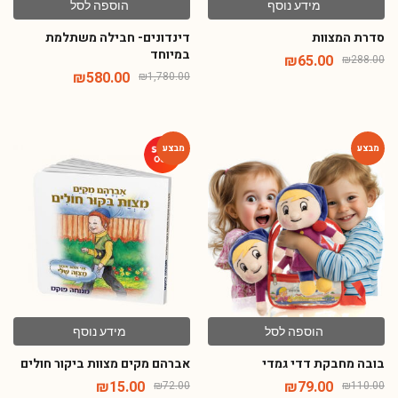
סדרת המצוות
דינדונים- חבילה משתלמת
במיוחד
₪
65.00
₪
288.00
₪
580.00
₪
1,780.00
-79%
-28%
הוספה לסל
מידע נוסף
בובה מחבקת דדי גמדי
אברהם מקים מצוות ביקור חולים
₪
15.00
₪
79.00
₪
72.00
₪
110.00