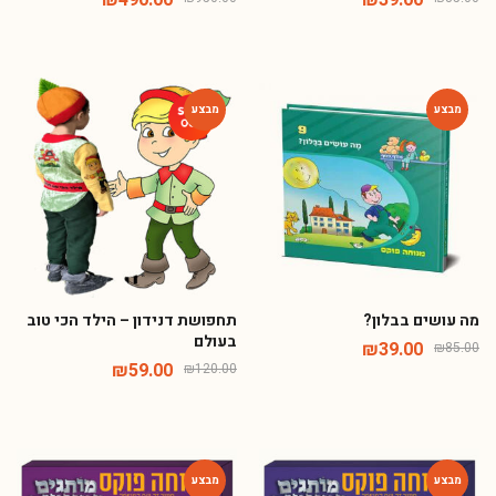
-51%
-54%
מה עושים בבלון?
תחפושת דנידון – הילד הכי טוב
בעולם
₪
39.00
₪
85.00
₪
59.00
₪
120.00
-72%
-72%