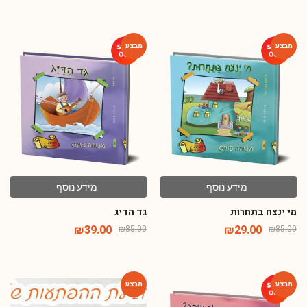
-54%
-66%
מידע נוסף
מידע נוסף
מי ינצח בתחרות
גד הדיג
₪
39.00
₪
29.00
₪
85.00
₪
85.00
-68%
-54%