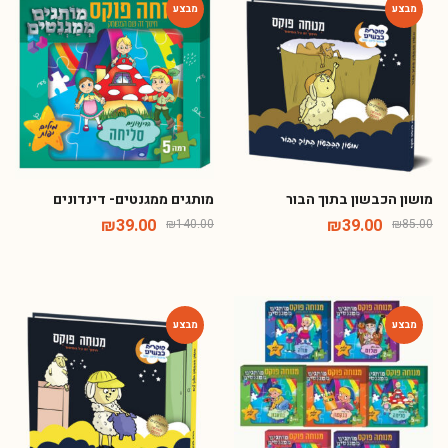
-72%
-54%
מושון הכבשון בתוך הבור
מותגים ממגנטים- דינדונים
₪
39.00
₪
39.00
₪
140.00
₪
85.00
-54%
-57%