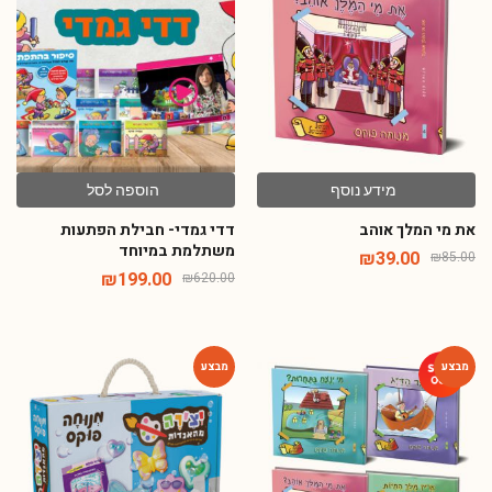
מידע נוסף
הוספה לסל
את מי המלך אוהב
דדי גמדי- חבילת הפתעות
משתלמת במיוחד
₪
39.00
₪
85.00
₪
199.00
₪
620.00
-65%
-54%