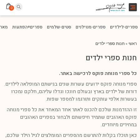
Toggle
0
navigation
ספרים-לילדים
ספרים-מנוילנים
סטים-שלמים
ספרים+הפתעות
מארז
ראשי
»
חנות ספרי ילדים
חנות ספרי ילדים
כל ספרי מנוחה פוקס לרכישה באתר.
ספרי מנוחה פוקס ידועים עשרות שנים בגישתם המופלאה לילדים.
דורות של ילדים בארץ ובעולם חונכו וגדלו עליהם, חלקם נמכרו
בעשרות אלפי עותקים ותורגמו למספר שפות.
זו ההזדמנות שלכם להכנס לאתר אחד המאחד את כל ספרי מנוחה
פוקס האהובים שתמיד חיפשתם ולבחור בספרים האהובים
במחירים מיוחדים.
כאן תוכלו בקלות להתרשם מהספרים המומלצים לגיל הילד שלכם,
למיין לפי קטגוריה המועדפת עליכם, או לבחור את הסדרה האהובה