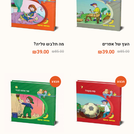
העץ של אפרים
מה תלבש טליה?
₪
39.00
₪
39.00
₪
85.00
₪
85.00
-54%
-54%
מה בגינה?
אני אוהב לצייר