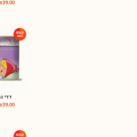
₪
39.00
דדי גמ
₪
39.00