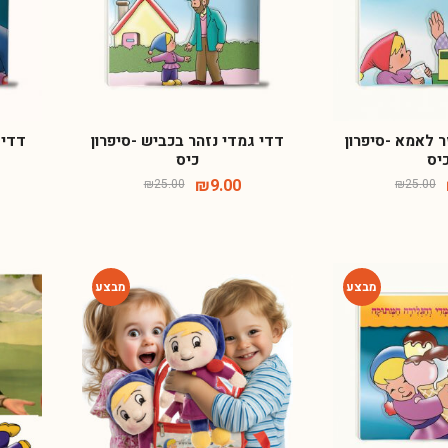
₪
59.00
₪
160.00
-63%
-63%
-73%
-73%
ספר +הפתעה 'לא מקשקשים במקומות
אסורים'
ר לאמא -סיפרון
דדי גמדי נזהר בכביש -סיפרון
דדי 
יס
כיס
₪
9.00
₪
25.00
₪
25.00
₪
₪
497.00
-28%
-64%
עות של דדי גמדי