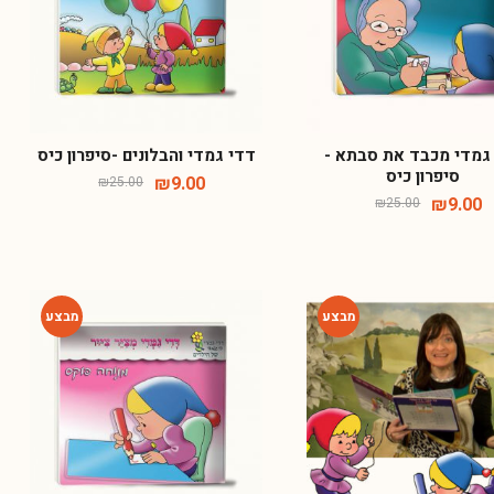
₪
49.00
₪
125.00
-61%
-61%
ספר +הפתעה 'לומדים לאכול נכון'
גמדי מכבד את סבתא -
דדי גמדי והבלונים -סיפרון כיס
סיפרון כיס
₪
9.00
₪
25.00
₪
9.00
₪
25.00
₪
188.00
00
-64%
-80%
המזוודה של רות