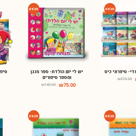
-46%
-74%
י- סיפרוני כיס
יש לי יום הולדת- ספר מנגן
סיפו
ומספר סיפורים
₪
375.00
₪
75.00
₪
140.00
-64%
-64%