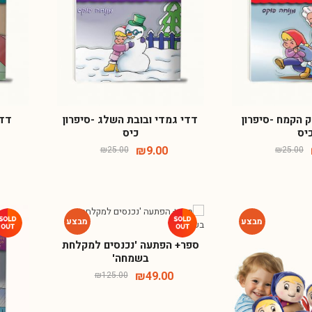
-64%
-64%
 הקמח -סיפרון
דדי גמדי ובובת השלג -סיפרון
דדי
יס
כיס
₪
9.00
₪
25.00
₪
25.00
ספר+ הפתעה 'נכנסים למקלחת
-61%
-72%
בשמחה'
₪
49.00
₪
125.00