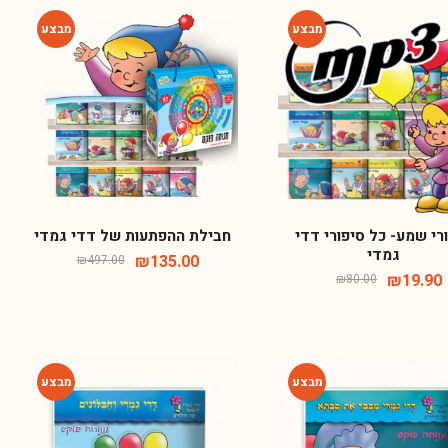
-73%
-75%
רי שמע- כל סיפורי דדי
חבילת ההפתעות של דדי גמדי
גמדי
₪
135.00
₪
497.00
₪
19.90
₪
80.00
-64%
-64%