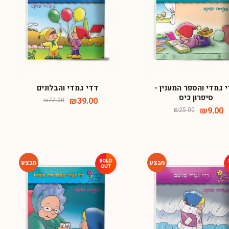
-46%
-64%
 גמדי והספר המענין -
דדי גמדי והבלונים
סיפרון כיס
₪
39.00
₪
72.00
₪
9.00
₪
25.00
-46%
-46%