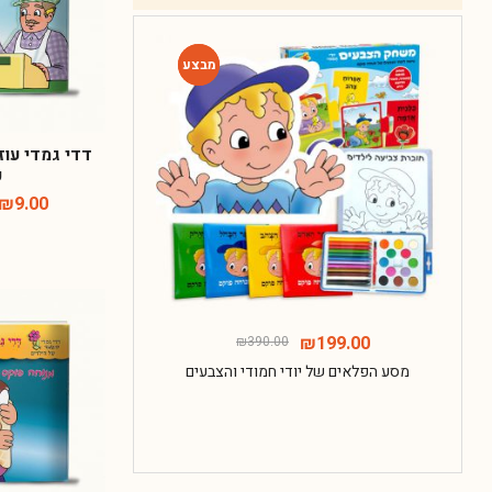
-49%
-49%
דדי גמדי עוז
כ
₪
9.00
135.00
₪
199.00
₪
390.00
מסע הפלאים של יודי חמודי והצבעים
חבילת ההפת