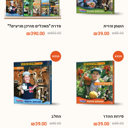
השמן והזית
סדרת "מאכלים מהיכן מגיעים?"
₪
390.00
₪
39.00
₪
850.00
₪
85.00
-54%
-54%
פירות ההדר
החלב
₪
39.00
₪
39.00
₪
85.00
₪
85.00