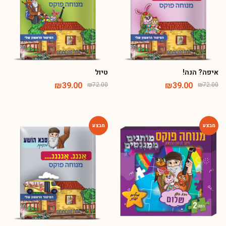
איפה? הנה!
טיול
₪
39.00
₪
39.00
₪
72.00
₪
72.00
-46%
-72%