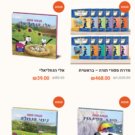
-54%
-54%
סדרת ספורי תורה – בראשית
אלי הנחליאלי
₪
39.00
₪
468.00
₪
85.00
₪
1,020.00
-54%
-54%