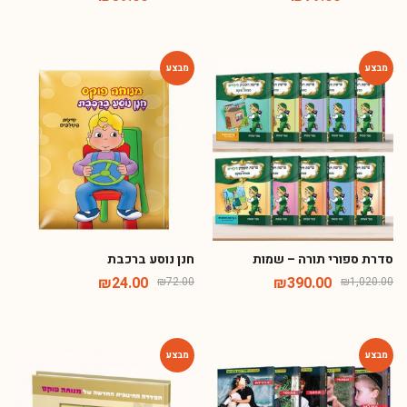
-67%
-62%
סדרת ספורי תורה – שמות
חנן נוסע ברכבת
₪
24.00
₪
390.00
₪
72.00
₪
1,020.00
-46%
-54%
מזמינה אתכם להצטרף למועדון הלקוחות