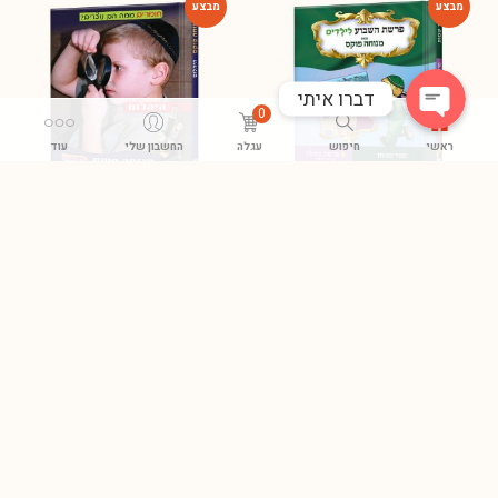
-54%
-54%
דברו איתי
0
ראשי
חיפוש
עגלה
החשבון שלי
עוד
סיפורי פרשת בשלח- קריעת ים
היהלום
סוף
₪
39.00
₪
85.00
₪
39.00
₪
85.00
-54%
-54%