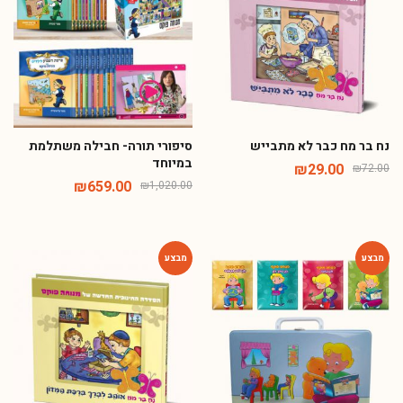
נח בר מח כבר לא מתבייש
סיפורי תורה- חבילה משתלמת
במיוחד
₪
29.00
₪
72.00
₪
659.00
₪
1,020.00
-60%
-48%