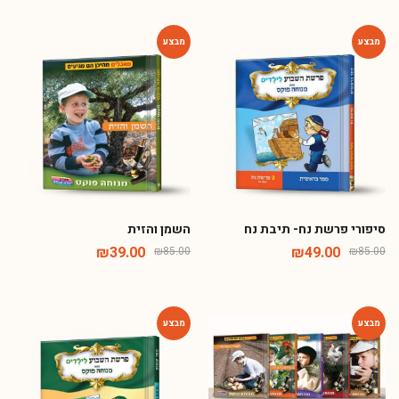
-54%
-42%
סיפורי פרשת נח- תיבת נח
השמן והזית
₪
39.00
₪
49.00
₪
85.00
₪
85.00
-42%
-54%