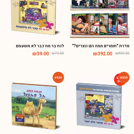
שלי!
הכניסו פרטים וקבלו מתנה 10% הנחה לרכישה
הראשונה באתר
סדרת "חומרים ממה הם נוצרים?"
לנח בר מח כבר לא משעמם
₪
39.00
₪
392.00
₪
72.00
₪
850.00
+1
אישור קבלת דיוור ועדכונים באמצעות אימייל או
-54%
-46%
הודעות סמס
הרשמה