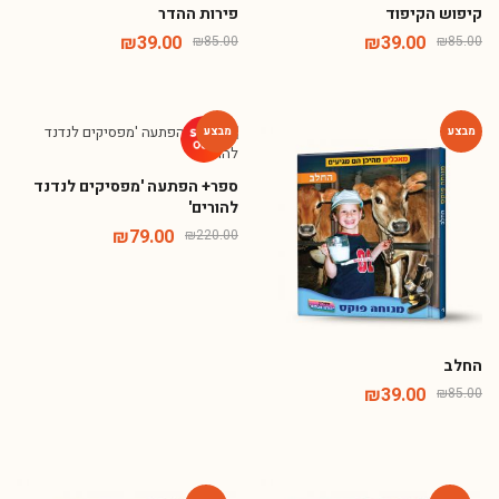
קיפוש הקיפוד
פירות ההדר
₪
39.00
₪
39.00
₪
85.00
₪
85.00
ספר+ הפתעה 'מפסיקים לנדנד
-64%
-54%
להורים'
₪
79.00
₪
220.00
החלב
₪
39.00
₪
85.00
Phone
WhatsApp