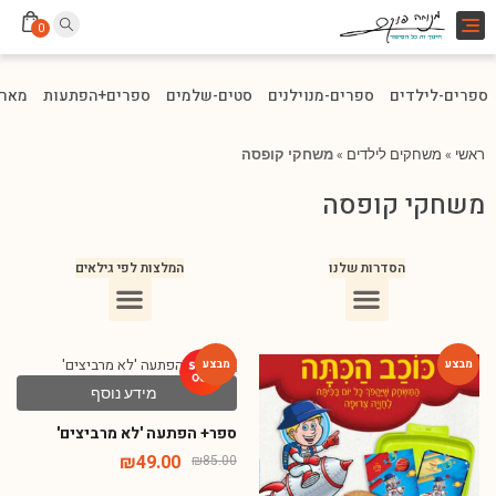
Toggle
0
navigation
ספרים-לילדים
ספרים-מנוילנים
סטים-שלמים
ספרים+הפתעות
מארז
ראשי
»
משחקים לילדים
»
משחקי קופסה
משחקי קופסה
הסדרות שלנו
המלצות לפי גילאים
ספרים מומלצים לילדים בני 10
ספרים מומלצים לילדים בני 5-6
ספרים מומלצים לילדים בכיתה ג
ספרים מומלצים לעידוד הקריאה
ספרים מומלצים לגיל 3
ספרי ילדים מומלצים לגיל 8
מידע נוסף
-42%
-40%
ספר+ הפתעה 'לא מרביצים'
₪
49.00
₪
85.00