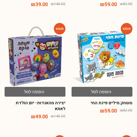
₪
39.00
₪
59.00
₪
140.00
₪
82.00
-65%
-28%
הוספה לסל
הוספה לסל
משחק מילים פינת החי
יצירה מהאגדות- יום הולדת
לאמא
₪
59.00
₪
82.00
₪
49.00
₪
140.00