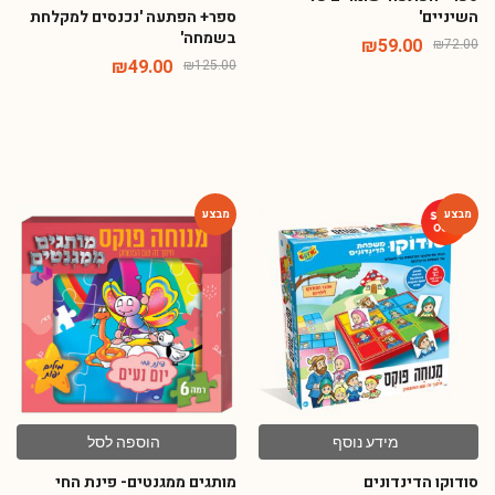
השיניים'
ספר+ הפתעה 'נכנסים למקלחת
בשמחה'
₪
59.00
₪
72.00
₪
49.00
₪
125.00
-72%
-28%
מידע נוסף
הוספה לסל
סודוקו הדינדונים
מותגים ממגנטים- פינת החי