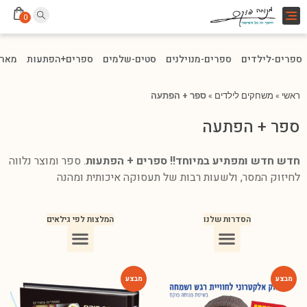
Toggle
0
navigation
ספרים-לילדים
ספרים-מנוילנים
סטים-שלמים
ספרים+הפתעות
מארז
ראשי
»
משחקים לילדים
»
ספר + הפתעה
ספר + הפתעה
חדש חדש ומפתיע במיוחד!! ספרים + הפתעות
. ספר ומוצר נלווה
לחיזוק המסר, ולשעות רבות של תעסוקה איכותית ומהנה
הסדרות שלנו
המלצות לפי גילאים
ספרים מומלצים לילדים בני 10
ספרים מומלצים לילדים בני 5-6
ספרים מומלצים לילדים בכיתה ג
ספרים מומלצים לעידוד הקריאה
ספרים מומלצים לגיל 3
ספרי ילדים מומלצים לגיל 8
-75%
-75%