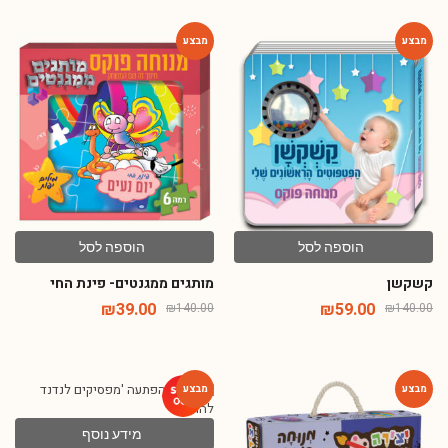
-72%
-58%
הוספה לסל
הוספה לסל
קשקשן
מותגים ממגנטים- פינת החי
₪
39.00
₪
59.00
₪
140.00
₪
140.00
-64%
-65%
מידע נוסף