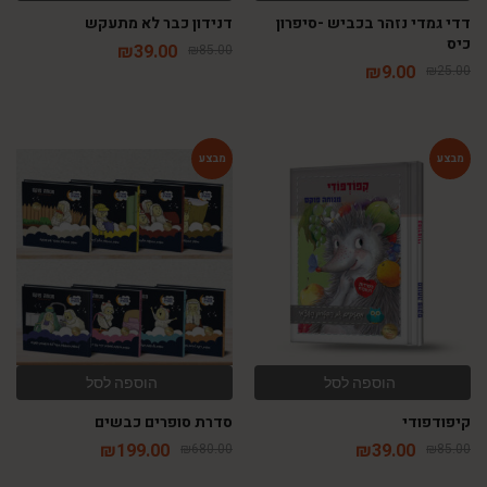
דדי גמדי נזהר בכביש -סיפרון
דנידון כבר לא מתעקש
כיס
₪
39.00
₪
85.00
₪
9.00
₪
25.00
-71%
-54%
הוספה לסל
הוספה לסל
קיפודפודי
סדרת סופרים כבשים
₪
199.00
₪
39.00
₪
680.00
₪
85.00