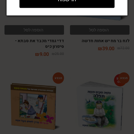
הוספה לסל
הוספה לסל
לנח בר מח יש אחות חדשה
דדי גמדי מכבד את סבתא -
סיפרון כיס
₪
39.00
₪
72.00
₪
9.00
₪
25.00
-54%
-79%