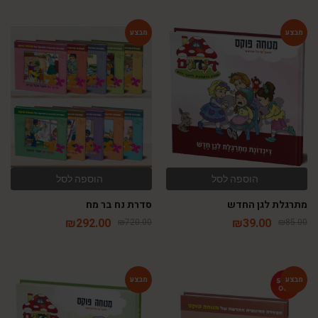
-59%
-54%
הוספה לסל
הוספה לסל
מתרגלת לגן החדש
סדרת נח בר מח
₪
292.00
₪
39.00
₪
720.00
₪
85.00
-54%
-65%