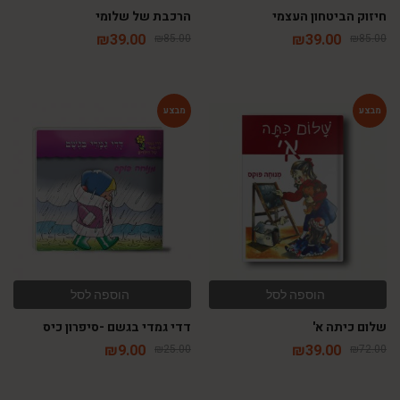
חיזוק הביטחון העצמי
הרכבת של שלומי
₪
39.00
₪
39.00
₪
85.00
₪
85.00
-64%
-46%
הוספה לסל
הוספה לסל
שלום כיתה א'
דדי גמדי בגשם -סיפרון כיס
₪
9.00
₪
39.00
₪
25.00
₪
72.00