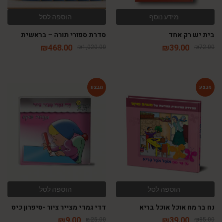
מידע נוסף
הוספה לסל
בית יש רק אחד
סדרת ספורי תורה – בראשית
₪
468.00
₪
39.00
₪
1,020.00
₪
72.00
-64%
-54%
הוספה לסל
הוספה לסל
נח בר מח אוכל אוכל בריא
דדי גמדי מצייר ציור -סיפרון כיס
₪
9.00
₪
39.00
₪
25.00
₪
85.00