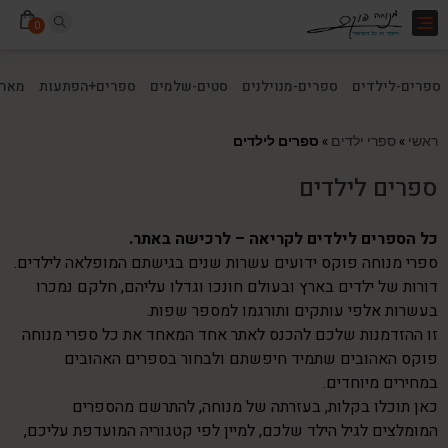
Toggle
0
navigation
ספרים-לילדים
ספרים-מנוילנים
סטים-שלמים
ספרים+הפתעות
מארז
ראשי
»
ספרי ילדים
»
ספרים לילדים
ספרים לילדים
כל הספרים לילדים לקריאה – לרכישה באתר.
ספרי מנוחה פוקס ידועים עשרות שנים בגישתם המופלאה לילדים.
דורות של ילדים בארץ ובעולם חונכו וגדלו עליהם, חלקם נמכרו
בעשרות אלפי עותקים ותורגמו למספר שפות.
זו ההזדמנות שלכם להכנס לאתר אחד המאחד את כל ספרי מנוחה
פוקס האהובים שתמיד חיפשתם ולבחור בספרים האהובים
במחירים מיוחדים.
כאן תוכלו בקלות, בעזרתה של מנוחה, להתרשם מהספרים
המומלצים לגיל הילד שלכם, למיין לפי קטגוריה המועדפת עליכם,