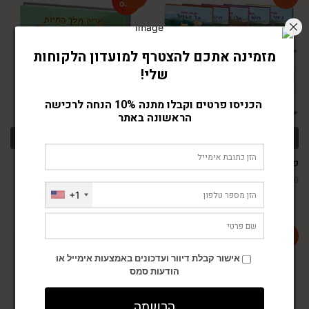
-66%
-66%
מזמינה אתכם להצטרף למועדון הלקוחות
שלי!
הכניסו פרטים וקבלו מתנה 10% הנחה לרכישה
הראשונה באתר
הוספה לסל
מידע נוסף
פינת החי שלי במחיר מבצע
אריק מלך החיות
₪
29.00
₪
292.00
₪
85.00
₪
850.00
+1
אישור קבלת דיוור ועדכונים באמצעות אימייל או
-64%
-46%
הודעות סמס
הרשמה