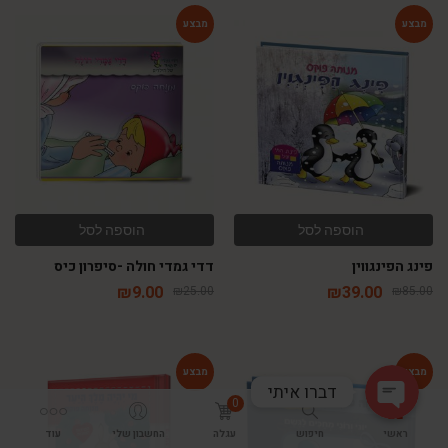
-64%
-54%
הוספה לסל
הוספה לסל
Phone
פינג הפינגווין
דדי גמדי חולה -סיפרון כיס
₪
9.00
₪
39.00
₪
25.00
₪
85.00
WhatsApp
דברו איתי
0
-54%
-54%
ראשי
חיפוש
עגלה
החשבון שלי
עוד