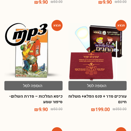
₪
9.90
₪
9.90
₪
50.00
₪
50.00
-80%
-43%
הוספה לסל
הוספה לסל
עורכים סדר + פנס הפלא+ משלוח
כיסא המלכות – סדרת השלום-
חינם
סיפור שמע
₪
9.90
₪
199.00
₪
50.00
₪
350.00