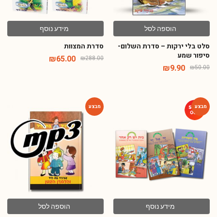
שלי!
הכניסו פרטים וקבלו מתנה 10% הנחה לרכישה
הראשונה באתר
הוספה לסל
מידע נוסף
סלט בלי ירקות – סדרת השלום-
סדרת המצוות
סיפור שמע
₪
65.00
₪
288.00
₪
9.90
₪
50.00
+1
-80%
-76%
אישור קבלת דיוור ועדכונים באמצעות אימייל או
הודעות סמס
הרשמה
מידע נוסף
הוספה לסל