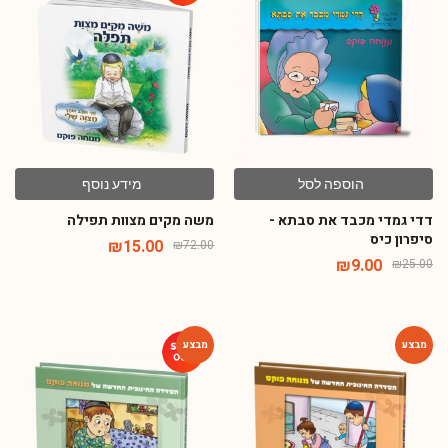
-79%
-64%
הוספה לסל
מידע נוסף
דדי גמדי מכבד את סבתא -
משה מקים מצוות תפילה
סיפרון כיס
₪
15.00
₪
72.00
₪
9.00
₪
25.00
-46%
-54%