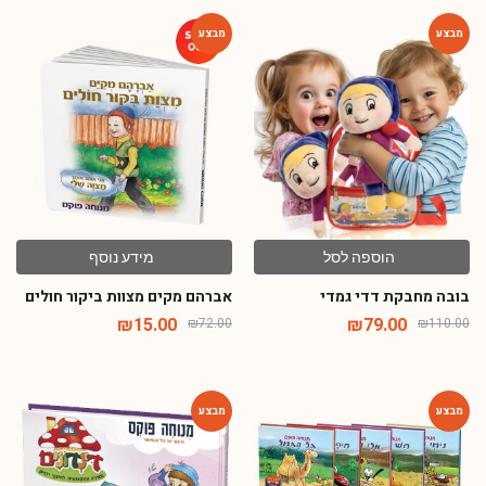
-79%
-28%
הוספה לסל
מידע נוסף
בובה מחבקת דדי גמדי
אברהם מקים מצוות ביקור חולים
₪
15.00
₪
79.00
₪
72.00
₪
110.00
-54%
-54%