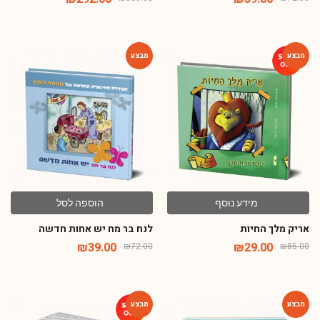
₪
292.00
₪
39.00
₪
850.00
₪
72.00
מזמינה אתכם להצטרף למועדון הלקוחות
שלי!
-46%
-66%
הכניסו פרטים וקבלו מתנה 10% הנחה לרכישה
הראשונה באתר
+1
מידע נוסף
הוספה לסל
אריק מלך החיות
לנח בר מח יש אחות חדשה
₪
39.00
₪
29.00
₪
72.00
₪
85.00
אישור קבלת דיוור ועדכונים באמצעות אימייל או
הודעות סמס
הרשמה