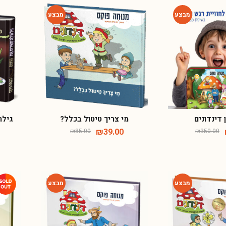
-54%
-75%
 דינדונים
מי צריך טיטול בכלל?
גילה
₪
39.00
₪
85.00
₪
350.00
-54%
-54%