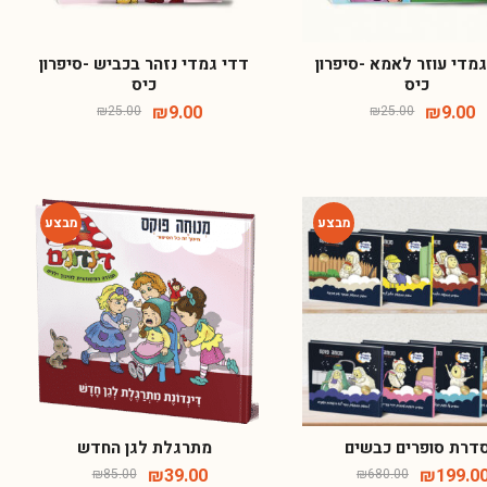
מדי עוזר לאמא -סיפרון
דדי גמדי נזהר בכביש -סיפרון
כיס
כיס
₪
9.00
₪
9.00
₪
25.00
₪
25.00
-54%
-71%
דרת סופרים כבשים
מתרגלת לגן החדש
₪
39.00
₪
199.00
₪
85.00
₪
680.00