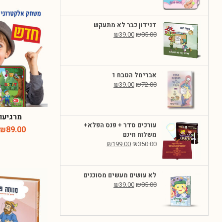
דנידון כבר לא מתעקש
₪
39.00
₪
85.00
אברימל הטבח 1
₪
39.00
₪
72.00
מרגיעון
עורכים סדר + פנס הפלא+
₪
89.00
משלוח חינם
₪
199.00
₪
350.00
לא עושים מעשים מסוכנים
₪
39.00
₪
85.00