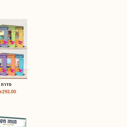
סדרת נ
₪
292.00