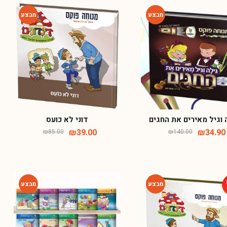
-54%
-75%
 וגיל מאירים את החגים
דוני לא כועס
₪
39.00
₪
34.90
₪
85.00
₪
140.00
-74%
-54%