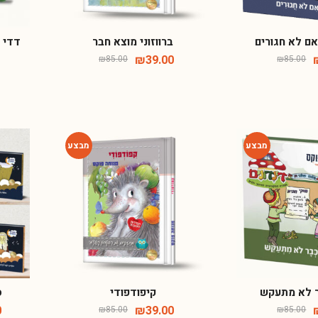
אם לא חגורים
ברווזוני מוצא חבר
דדי ג
₪
39.00
₪
85.00
₪
85.00
-54%
-54%
ר לא מתעקש
קיפודפודי
ס
₪
39.00
₪
85.00
₪
85.00