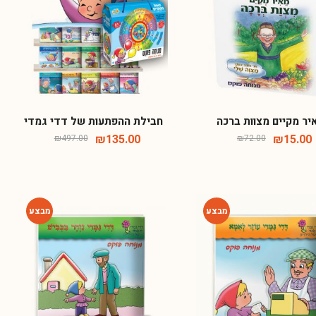
-73%
-79%
יר מקיים מצוות ברכה
חבילת ההפתעות של דדי גמדי
₪
135.00
₪
15.00
₪
497.00
₪
72.00
-64%
-64%