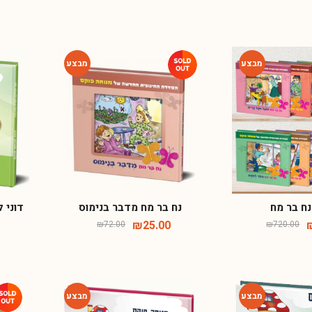
-65%
-59%
ח בר מח
נח בר מח מדבר בנימוס
דוני 
₪
25.00
₪
72.00
₪
720.00