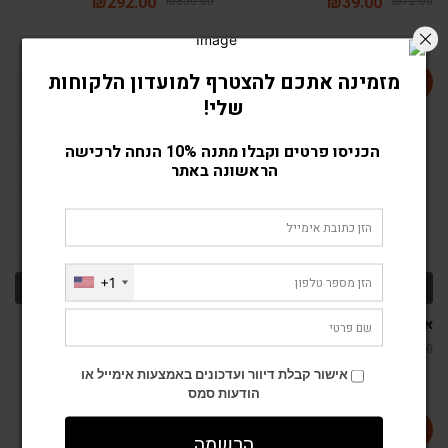
₪
292.00
₪
39.00
₪
850.00
₪
72.00
מזמינה אתכם להצטרף למועדון הלקוחות
שלי!
-46%
-66%
הכניסו פרטים וקבלו מתנה 10% הנחה לרכישה
הראשונה באתר
+1
מידע נוסף
הוספה לסל
אריק מלך החיות
לנח בר מח יש אחות חדשה
₪
39.00
₪
29.00
₪
72.00
₪
85.00
אישור קבלת דיוור ועדכונים באמצעות אימייל או
הודעות סמס
הרשמה