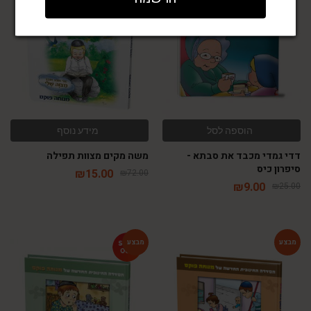
-79%
-64%
הוספה לסל
מידע נוסף
דדי גמדי מכבד את סבתא -
משה מקים מצוות תפילה
סיפרון כיס
₪
15.00
₪
72.00
₪
9.00
₪
25.00
-46%
-54%